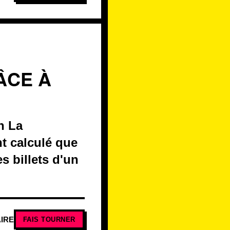
ÂCE À
n La
nt calculé que
s billets d'un
IRE
FAIS TOURNER