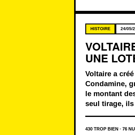
HISTOIRE
24/05/
VOLTAIR
UNE LOT
Voltaire a cré
Condamine, gra
le montant des
seul tirage, i
430 TROP BIEN · 76 N