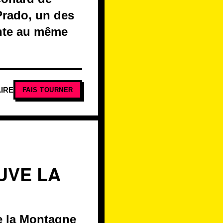
 Prado, un des
einte au même
IRE
FAIS TOURNER
UVE LA
e la Montagne