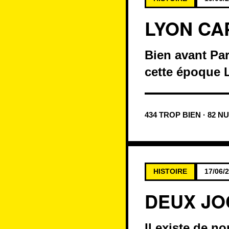
LYON CA
Bien avant Pa
cette époque L
434 TROP BIEN · 82 N
HISTOIRE
17/06/
DEUX JO
Il existe de 