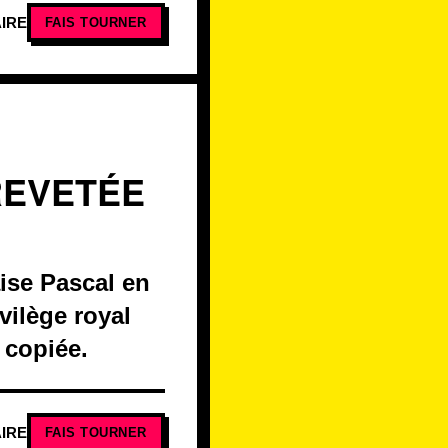
IRE
FAIS TOURNER
REVETÉE
ise Pascal en
vilège royal
 copiée.
IRE
FAIS TOURNER