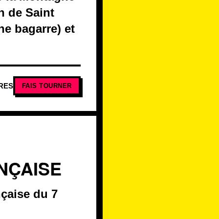
n de Saint
ne bagarre) et
RES
FAIS TOURNER
NÇAISE
nçaise du 7