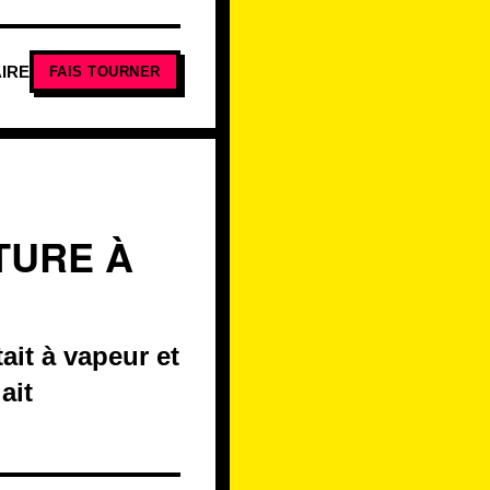
IRE
FAIS TOURNER
TURE À
ait à vapeur et
ait