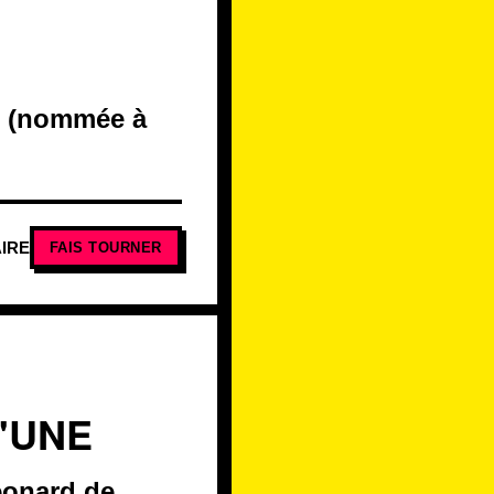
on (nommée à
IRE
FAIS TOURNER
'UNE
éonard de