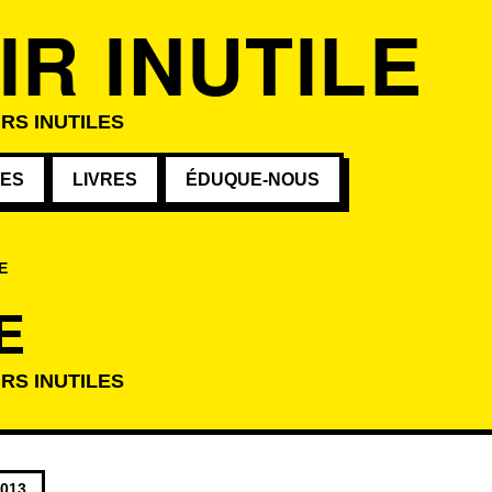
IR INUTILE
IRS INUTILES
VES
LIVRES
ÉDUQUE-NOUS
E
E
IRS INUTILES
atégorie
2013