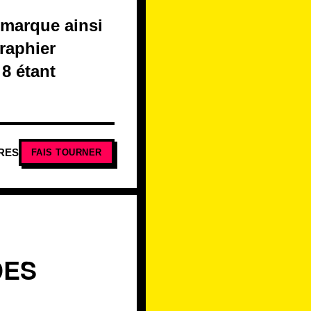
 marque ainsi
graphier
 8 étant
RES
FAIS TOURNER
DES