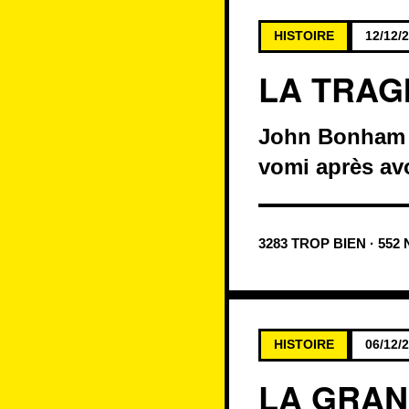
HISTOIRE
12/12/
LA TRAG
John Bonham (
vomi après av
3283 TROP BIEN · 552
HISTOIRE
06/12/
LA GRAN