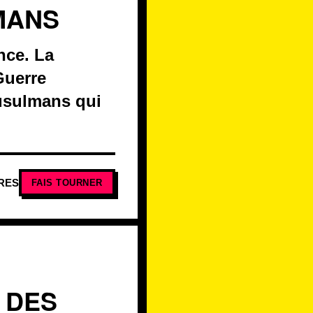
MANS
nce. La
Guerre
usulmans qui
RES
FAIS TOURNER
N DES