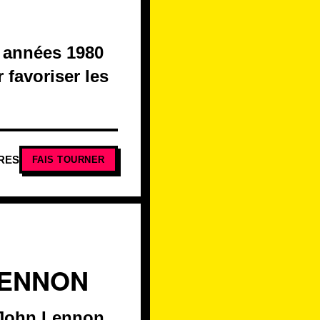
es années 1980
 favoriser les
RES
FAIS TOURNER
LENNON
, John Lennon