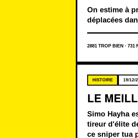
On estime à pr
déplacées dan
2881 TROP BIEN · 731
HISTOIRE
19/12/
LE MEILL
Simo Hayha es
tireur d'élite 
ce sniper tua