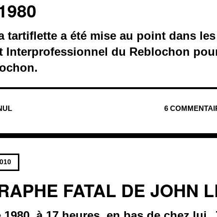
1980
a tartiflette a été mise au point dans l
t Interprofessionnel du Reblochon pour
lochon.
 NUL
6 COMMENTAI
2010
RAPHE FATAL DE JOHN 
 1980, à 17 heures, en bas de chez lui