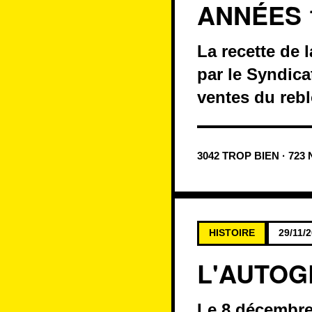
ANNÉES 
La recette de l
par le Syndica
ventes du reb
3042 TROP BIEN · 723
HISTOIRE
29/11/
L'AUTOG
Le 8 décembre