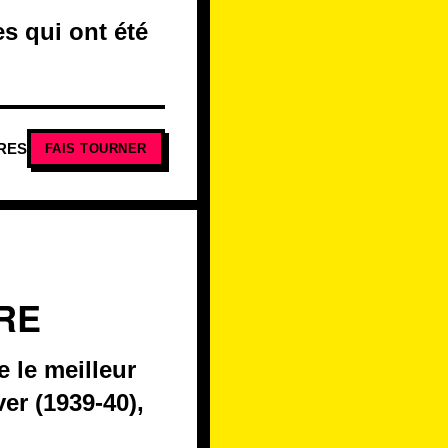
s qui ont été
RES
FAIS TOURNER
IRE
 le meilleur
ver (1939-40),