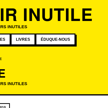
IR INUTILE
IRS INUTILES
VES
LIVRES
ÉDUQUE-NOUS
E
E
IRS INUTILES
atégorie
2010