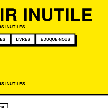
IR INUTILE
S INUTILES
VES
LIVRES
ÉDUQUE-NOUS
E
S INUTILES
atégorie
016