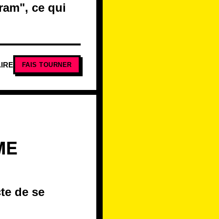
ram", ce qui
IRE
FAIS TOURNER
ME
cte de se