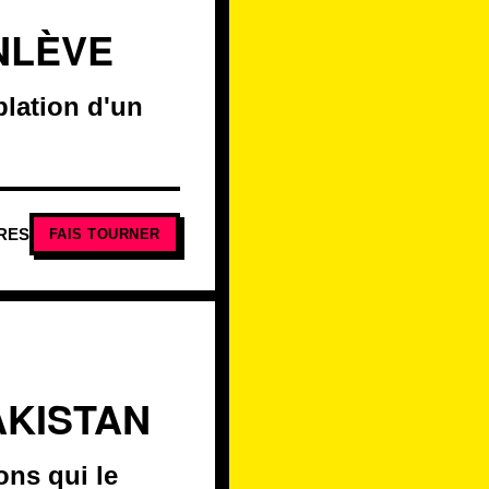
NLÈVE
blation d'un
RES
FAIS TOURNER
AKISTAN
ns qui le