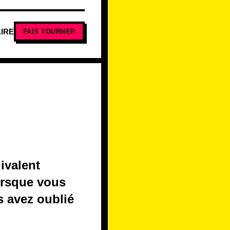
IRE
FAIS TOURNER
ivalent
lorsque vous
s avez oublié