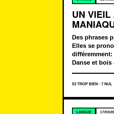
UN VIEI
MANIAQ
Des phrases p
Elles se pron
différemment:
Danse et bois
53 TROP BIEN · 7 NUL
LANGUE
17/03/2