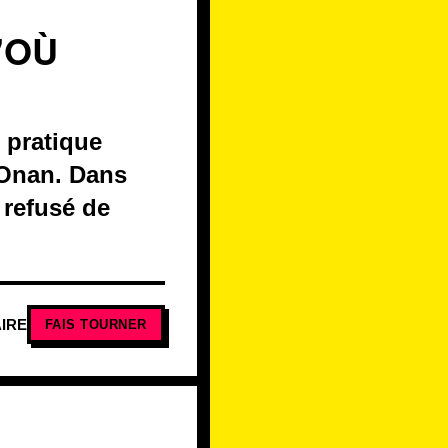
'OÙ
 pratique
 Onan. Dans
 refusé de
IRE
FAIS TOURNER