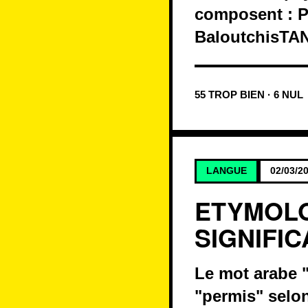
composent : P
BaloutchisTAN
55 TROP BIEN · 6 NUL
LANGUE
02/03/2
ETYMOLO
SIGNIFIC
Le mot arabe "h
"permis" selon