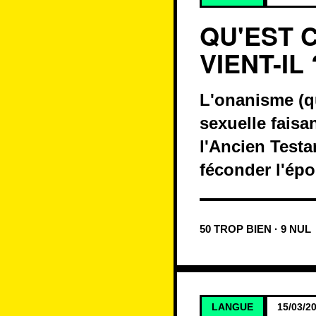
QU'EST 
VIENT-IL 
L'onanisme (qu
sexuelle faisa
l'Ancien Testa
féconder l'épo
50 TROP BIEN · 9 NUL
LANGUE
15/03/2