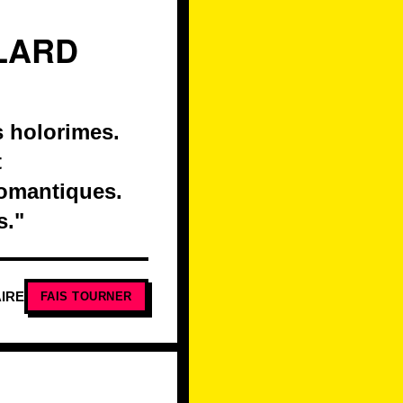
LLARD
 holorimes.
t
romantiques.
s."
IRE
FAIS TOURNER