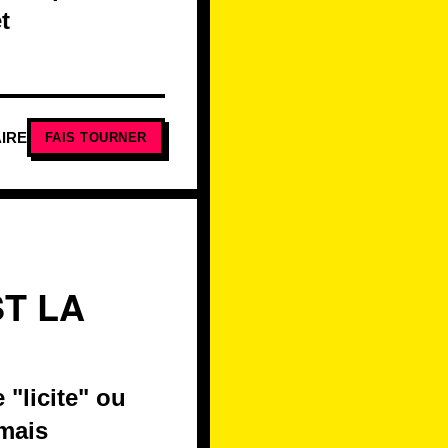
t
IRE
FAIS TOURNER
T LA
 "licite" ou
 mais