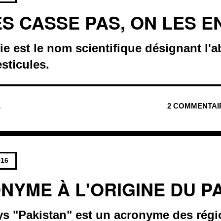
ES CASSE PAS, ON LES E
e est le nom scientifique désignant l'a
sticules.
L
2 COMMENTAI
016
NYME À L'ORIGINE DU P
s "Pakistan" est un acronyme des régio