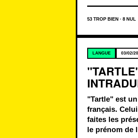
53 TROP BIEN · 8 NUL
LANGUE
03/02/2
"TARTLE
INTRADU
"Tartle" est u
français. Celu
faites les pré
le prénom de l