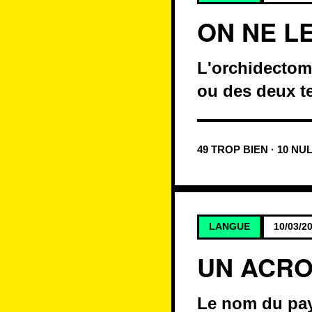
ON NE L
L'orchidectomi
ou des deux te
49 TROP BIEN · 10 NU
LANGUE
10/03/2
UN ACRO
Le nom du pay