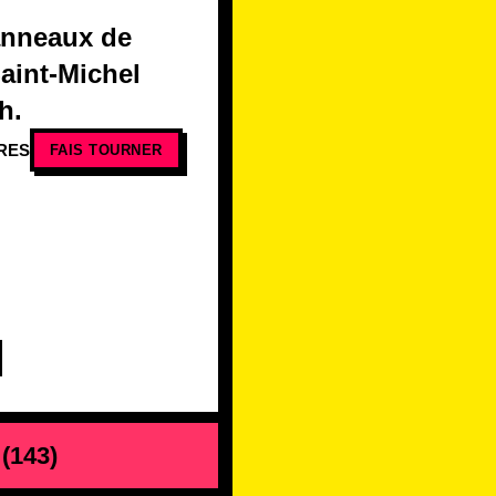
anneaux de
aint-Michel
h.
RES
FAIS TOURNER
(
143
)