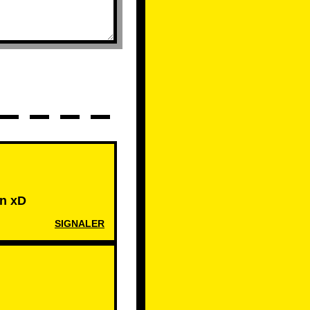
en xD
SIGNALER