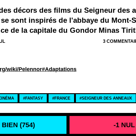
 des décors des films du Seigneur des 
se sont inspirés de l'abbaye du Mont-S
ce de la capitale du Gondor Minas Tirit
NUL
3 COMMENTAI
.org/wiki/Pelennor#Adaptations
CINÉMA
#FANTASY
#FRANCE
#SEIGNEUR DES ANNEAUX
 BIEN (
754
)
-1 NUL 