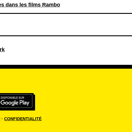
les dans les films Rambo
rk
U
·
CONFIDENTIALITÉ