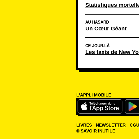
Statistiques mortel
AU HASARD
Un Cœur Géant
CE JOUR-LÀ
Les taxis de New Yo
L'APPLI MOBILE
LIVRES
·
NEWSLETTER
·
CG
© SAVOIR INUTILE