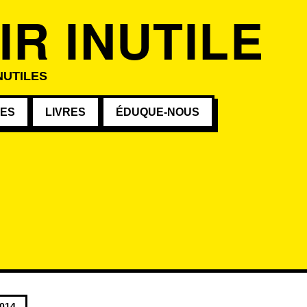
IR INUTILE
NUTILES
VES
LIVRES
ÉDUQUE-NOUS
s au mot-clé
2014