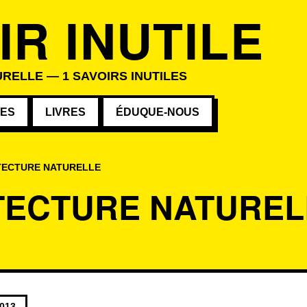
IR INUTILE
RELLE — 1 SAVOIRS INUTILES
VES
LIVRES
ÉDUQUE-NOUS
TECTURE NATURELLE
TECTURE NATUREL
s au mot-clé
2013