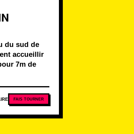
IN
au du sud de
ent accueillir
 pour 7m de
IRE
FAIS TOURNER