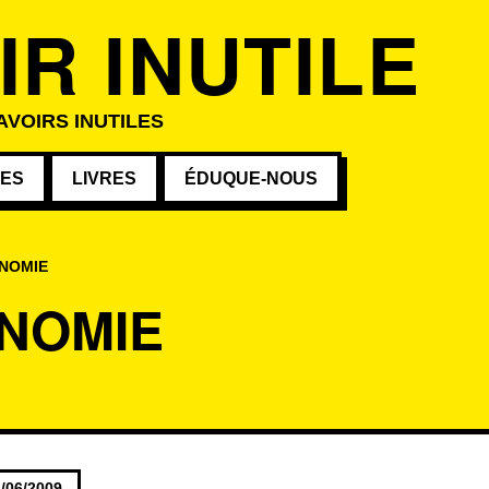
IR INUTILE
AVOIRS INUTILES
VES
LIVRES
ÉDUQUE-NOUS
NOMIE
NOMIE
s au mot-clé
/06/2009