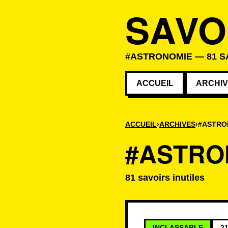
SAVO
#ASTRONOMIE — 81 S
ACCUEIL
ARCHI
ACCUEIL
ARCHIVES
#ASTRO
#ASTRO
81 savoirs inutiles
Savoirs associé
INCLASSABLE
21