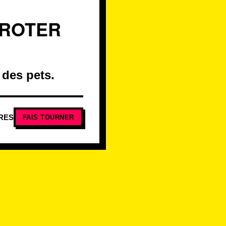
 ROTER
 des pets.
RES
FAIS TOURNER