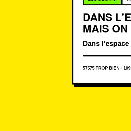
DANS L'
MAIS ON 
Dans l'espace 
57575 TROP BIEN · 10