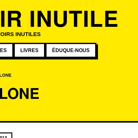
IR INUTILE
OIRS INUTILES
VES
LIVRES
ÉDUQUE-NOUS
LONE
LONE
s au mot-clé
2013