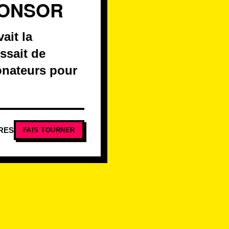
PONSOR
ait la
issait de
donateurs pour
RES
FAIS TOURNER