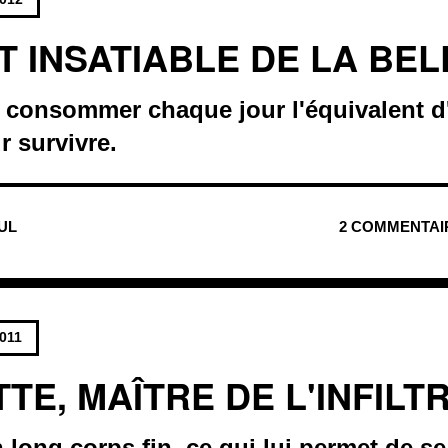
T INSATIABLE DE LA BE
t consommer chaque jour l'équivalent d'
 survivre.
NUL
2 COMMENTAI
2011
TE, MAÎTRE DE L'INFILT
n long corps fin, ce qui lui permet de se