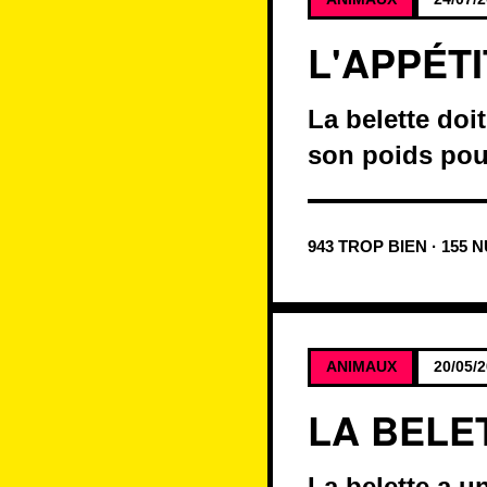
L'APPÉTI
La belette doi
son poids pour
943 TROP BIEN · 155 
ANIMAUX
20/05/
LA BELET
La belette a u