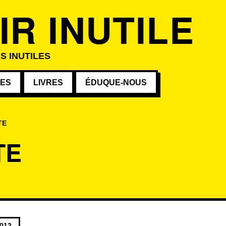
IR INUTILE
S INUTILES
VES
LIVRES
ÉDUQUE-NOUS
TE
TE
s au mot-clé
2012