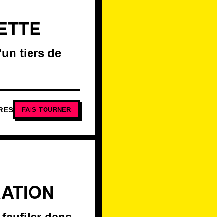
LETTE
un tiers de
RES
FAIS TOURNER
RATION
 faufiler dans