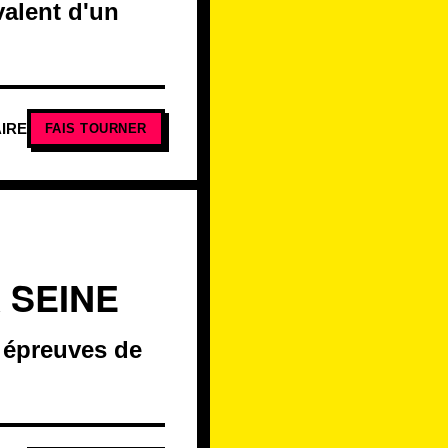
valent d'un
IRE
FAIS TOURNER
 SEINE
s épreuves de