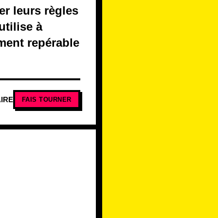
er leurs règles
tilise à
ment repérable
IRE
FAIS TOURNER