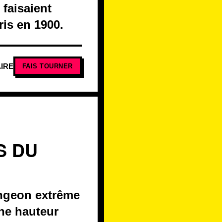
 faisaient
is en 1900.
IRE
FAIS TOURNER
S DU
ongeon extrême
une hauteur