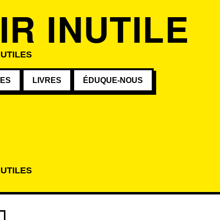
IR INUTILE
NUTILES
VES
LIVRES
ÉDUQUE-NOUS
NUTILES
atégorie