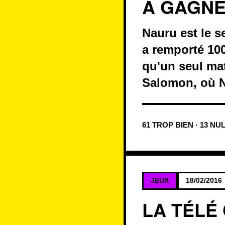
A GAGNÉ
Nauru est le s
a remporté 100
qu'un seul matc
Salomon, où N
61 TROP BIEN · 13 NU
JEUX
18/02/2016
LA TÉLÉ