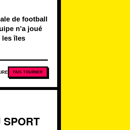
ale de football
uipe n'a joué
les îles
IRE
FAIS TOURNER
U SPORT