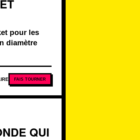
KET
et pour les
n diamètre
IRE
FAIS TOURNER
ONDE QUI