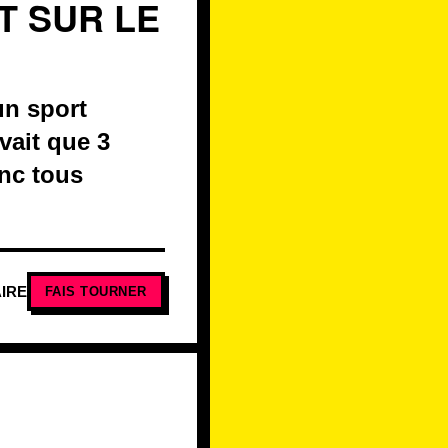
T SUR LE
un sport
vait que 3
onc tous
IRE
FAIS TOURNER