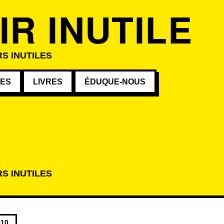
IR INUTILE
S INUTILES
VES
LIVRES
ÉDUQUE-NOUS
E
S INUTILES
atégorie
010