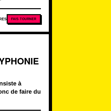
RES
FAIS TOURNER
LYPHONIE
nsiste à
nc de faire du