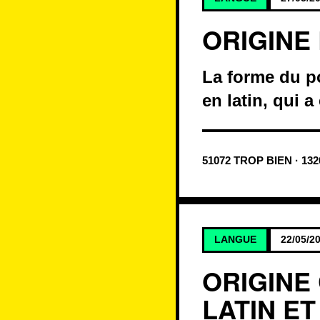
ORIGINE
La forme du po
en latin, qui 
51072 TROP BIEN · 13
LANGUE
22/05/2
ORIGINE
LATIN E