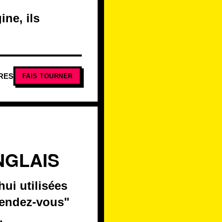
ine, ils
RES
FAIS TOURNER
NGLAIS
ui utilisées
rendez-vous"
.