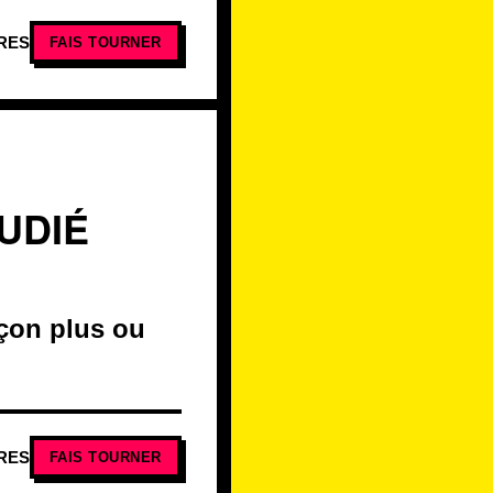
RES
FAIS TOURNER
UDIÉ
açon plus ou
RES
FAIS TOURNER