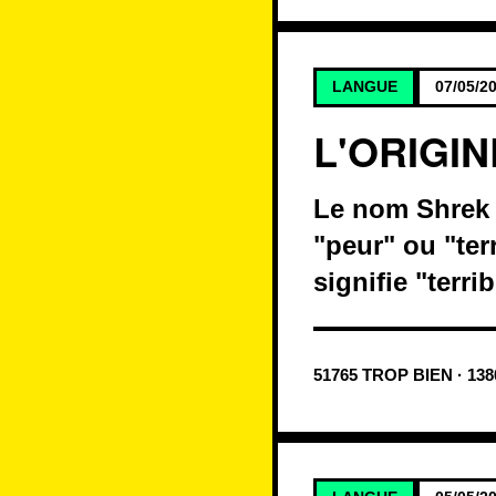
LANGUE
07/05/2
L'ORIGI
Le nom Shrek e
"peur" ou "terr
signifie "terrib
51765 TROP BIEN · 13