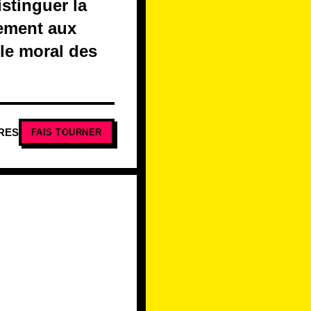
stinguer la
tement aux
 le moral des
RES
FAIS TOURNER