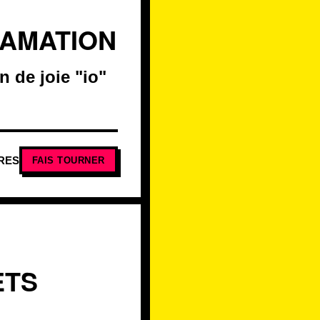
LAMATION
n de joie "io"
RES
FAIS TOURNER
ETS