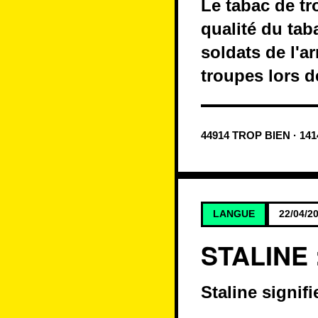
Le tabac de tr
qualité du ta
soldats de l'a
troupes lors d
44914 TROP BIEN · 14
LANGUE
22/04/2
STALINE 
Staline signif