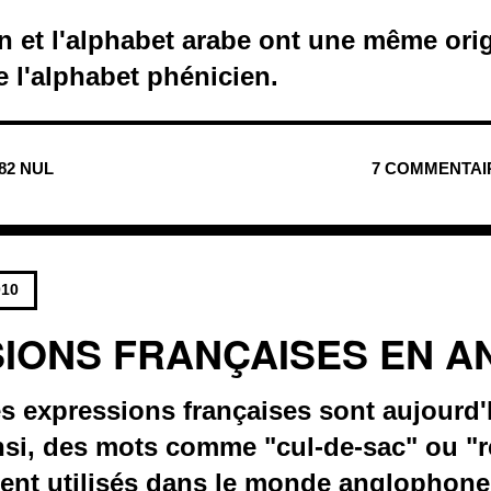
in et l'alphabet arabe ont une même orig
 l'alphabet phénicien.
882 NUL
7 COMMENTAI
010
IONS FRANÇAISES EN A
 expressions françaises sont aujourd'h
insi, des mots comme "cul-de-sac" ou "
nt utilisés dans le monde anglophone