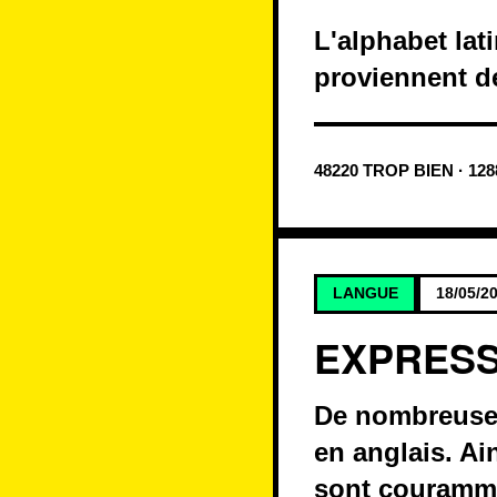
L'alphabet lat
proviennent de
48220 TROP BIEN · 12
LANGUE
18/05/2
EXPRESS
De nombreuses
en anglais. A
sont couramme