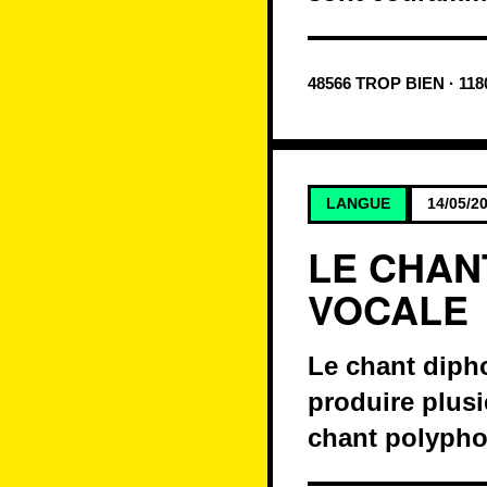
48566 TROP BIEN · 11
LANGUE
14/05/2
LE CHAN
VOCALE
Le chant diph
produire plus
chant polypho