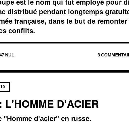
oupe est le nom qui fut employé pour di
bac distribué pendant longtemps gratui
rmée française, dans le but de remonter
es conflits.
147 NUL
3 COMMENTAI
010
: L'HOMME D'ACIER
ie "Homme d'acier" en russe.