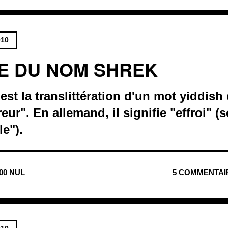
010
NE DU NOM SHREK
st la translittération d'un mot yiddish 
eur". En allemand, il signifie "effroi" (
le").
800 NUL
5 COMMENTAI