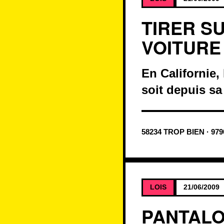
TIRER S
VOITURE
En Californie, 
soit depuis sa
58234 TROP BIEN · 97
LOIS
21/06/2009
PANTALO