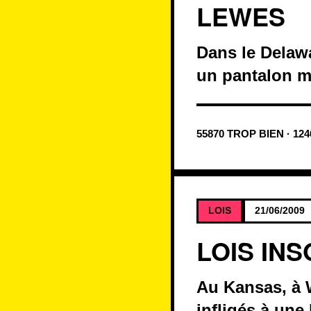
LEWES
Dans le Delawa
un pantalon m
55870 TROP BIEN · 12
LOIS
21/06/2009
LOIS IN
Au Kansas, à W
infligés à une