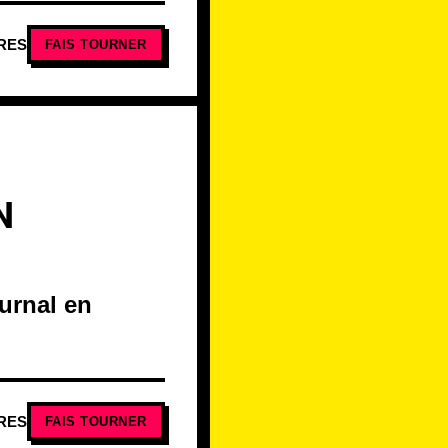
RES
FAIS TOURNER
N
ournal en
RES
FAIS TOURNER