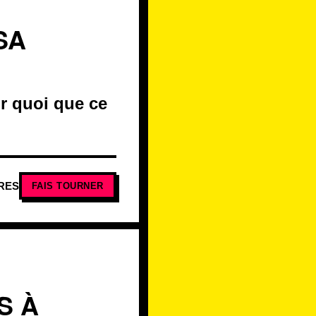
SA
sur quoi que ce
RES
FAIS TOURNER
S À