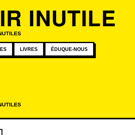
IR INUTILE
NUTILES
VES
LIVRES
ÉDUQUE-NOUS
NUTILES
atégorie