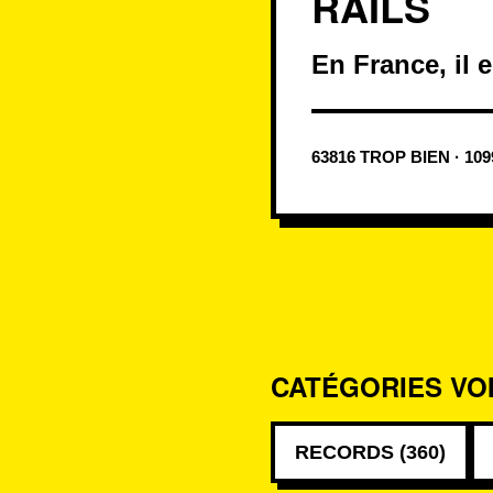
RAILS
En France, il e
63816 TROP BIEN · 10
CATÉGORIES VO
RECORDS (360)