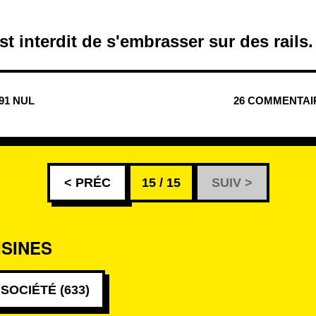
st interdit de s'embrasser sur des rails.
991 NUL
26 COMMENTAI
< PRÉC
15 / 15
SUIV >
ISINES
SOCIÉTÉ (633)