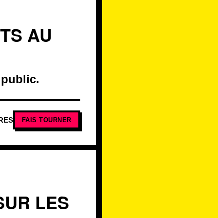
NTS AU
 public.
RES
FAIS TOURNER
SUR LES