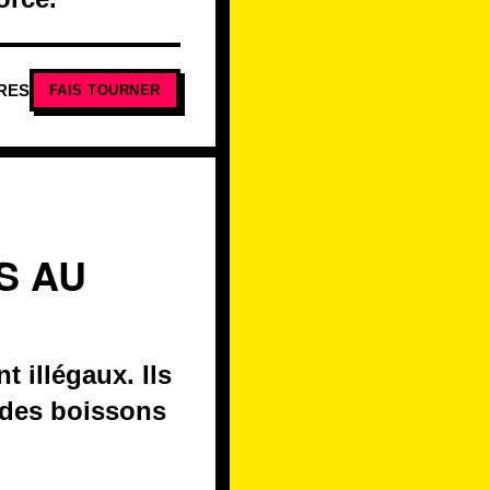
RES
FAIS TOURNER
S AU
t illégaux. Ils
 des boissons