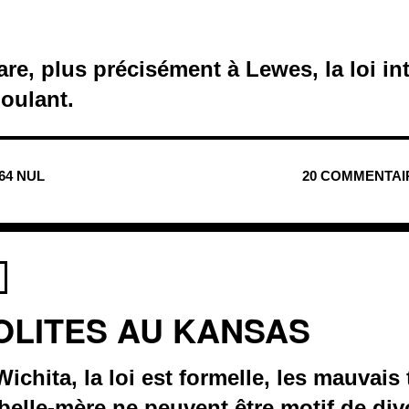
re, plus précisément à Lewes, la loi int
oulant.
464 NUL
20 COMMENTAI
SOLITES AU KANSAS
ichita, la loi est formelle, les mauvais
 belle-mère ne peuvent être motif de div