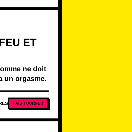
 FEU ET
 homme ne doit
 a un orgasme.
RES
FAIS TOURNER