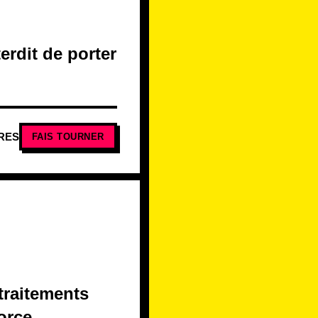
erdit de porter
RES
FAIS TOURNER
 traitements
orce.