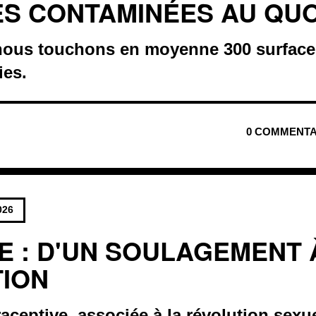
S CONTAMINÉES AU QUO
nous touchons en moyenne 300 surfac
ies.
0 COMMENTA
026
LE : D'UN SOULAGEMENT 
ION
raceptive, associée à la révolution sexu