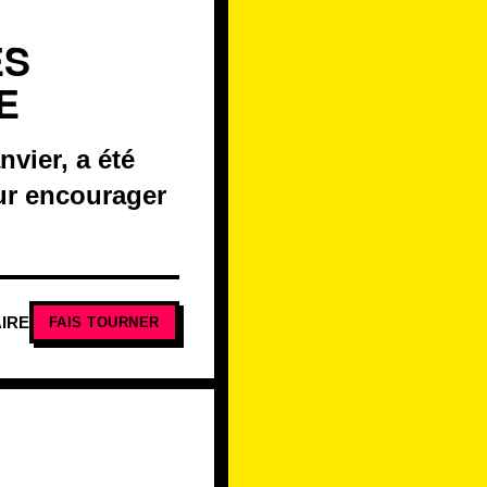
ES
E
nvier, a été
ur encourager
IRE
FAIS TOURNER