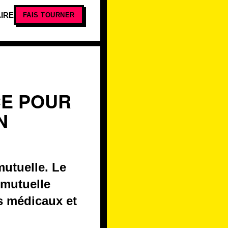
IRE
FAIS TOURNER
CE POUR
N
mutuelle. Le
 mutuelle
s médicaux et