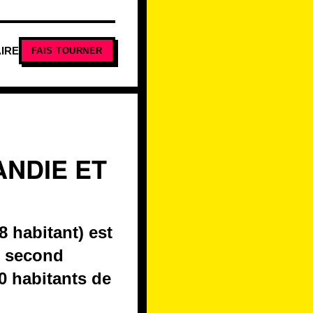
IRE
FAIS TOURNER
ANDIE ET
 habitant) est
u second
0 habitants de