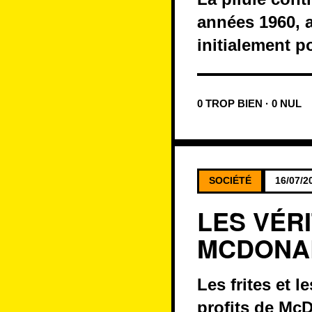
années 1960, a
initialement p
0 TROP BIEN · 0 NUL
SOCIÉTÉ
16/07/2
LES VÉR
MCDONA
Les frites et 
profits de Mc