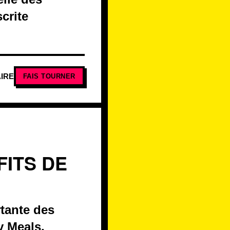
crite
IRE
FAIS TOURNER
FITS DE
rtante des
y Meals.