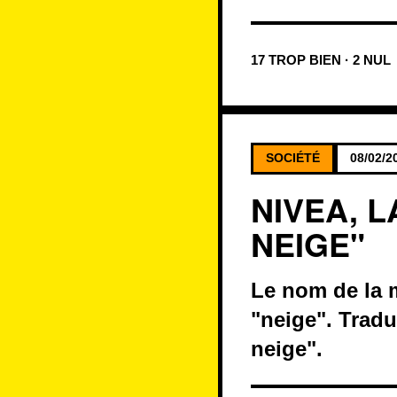
17 TROP BIEN · 2 NUL
SOCIÉTÉ
08/02/2
NIVEA, 
NEIGE"
Le nom de la m
"neige". Tradu
neige".