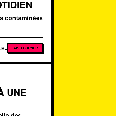
TIDIEN
es contaminées
IRE
FAIS TOURNER
À UNE
elle des