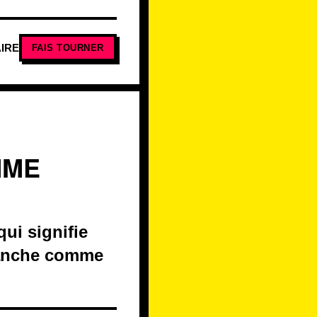
IRE
FAIS TOURNER
MME
qui signifie
blanche comme