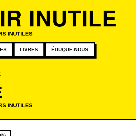
IR INUTILE
RS INUTILES
VES
LIVRES
ÉDUQUE-NOUS
É
É
RS INUTILES
atégorie
026