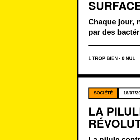
SURFACE
Chaque jour, 
par des bactér
1 TROP BIEN · 0 NUL
SOCIÉTÉ
18/07/2
LA PILU
RÉVOLUT
La pilule cont