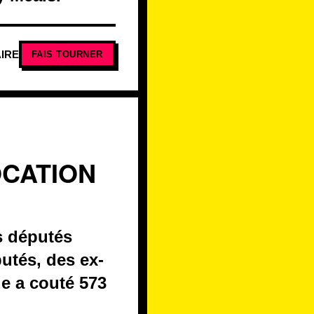
IRE
FAIS TOURNER
OCATION
es députés
putés, des ex-
le a couté 573