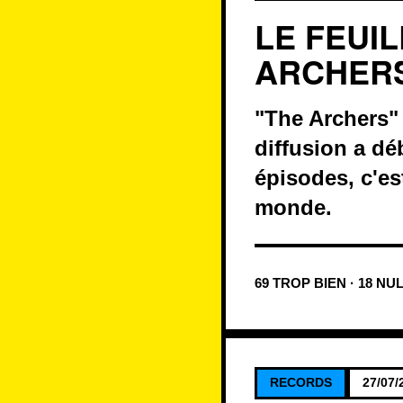
LE FEUI
ARCHER
"The Archers" 
diffusion a dé
épisodes, c'es
monde.
69 TROP BIEN · 18 NU
RECORDS
27/07/