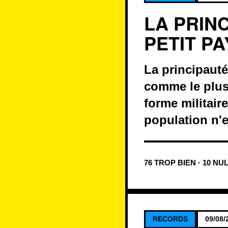
LA PRIN
PETIT P
La principaut
comme le plus
forme militair
population n'e
76 TROP BIEN · 10 NU
RECORDS
09/08/