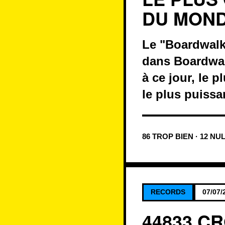
DU MON
Le "Boardwalk 
dans Boardwalk
à ce jour, le 
le plus puissa
86 TROP BIEN · 12 NU
RECORDS
07/07/
44833 C