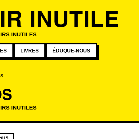
IR INUTILE
IRS INUTILES
VES
LIVRES
ÉDUQUE-NOUS
DS
DS
IRS INUTILES
atégorie
2015