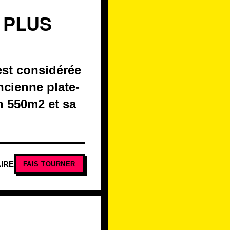
 PLUS
est considérée
cienne plate-
on 550m2 et sa
IRE
FAIS TOURNER