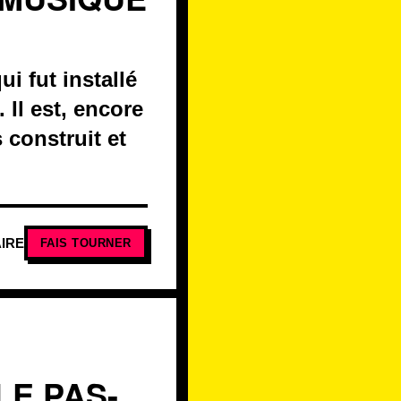
i fut installé
 Il est, encore
 construit et
IRE
FAIS TOURNER
LE PAS-