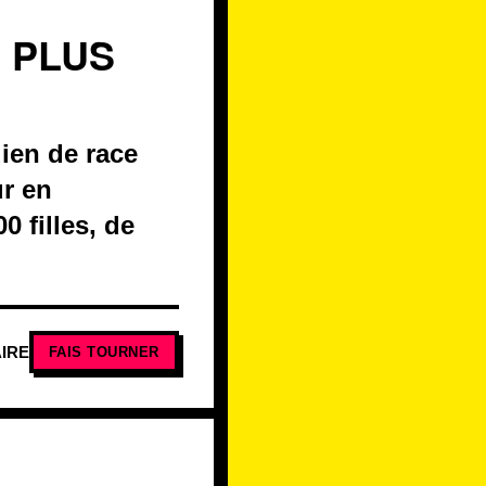
 PLUS
ien de race
ur en
0 filles, de
IRE
FAIS TOURNER