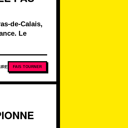
as-de-Calais,
rance. Le
IRE
FAIS TOURNER
PIONNE