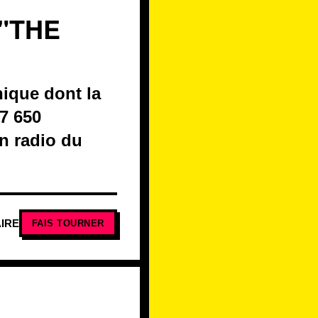
"THE
nique dont la
17 650
on radio du
IRE
FAIS TOURNER