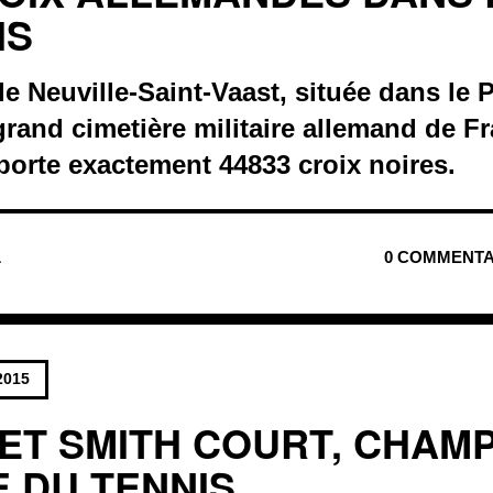
IS
Neuville-Saint-Vaast, située dans le P
 grand cimetière militaire allemand de F
porte exactement 44833 croix noires.
L
0 COMMENTA
2015
T SMITH COURT, CHAM
 DU TENNIS