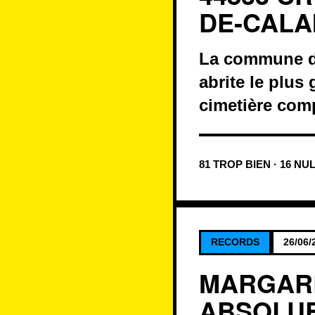
DE-CALA
La commune de 
abrite le plus
cimetière com
81 TROP BIEN · 16 NU
RECORDS
26/06/
MARGARE
ABSOLUE