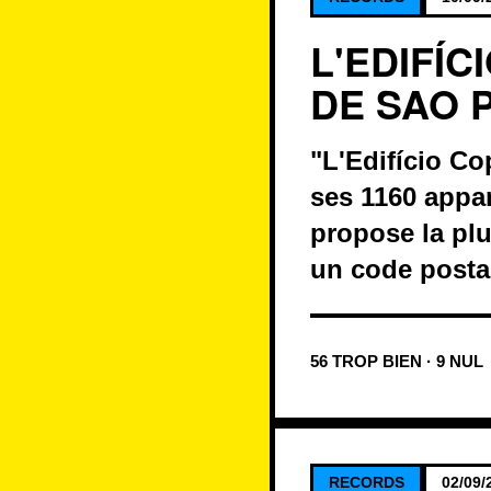
L'EDIFÍ
DE SAO 
"L'Edifício C
ses 1160 appar
propose la pl
un code postal
56 TROP BIEN · 9 NUL
RECORDS
02/09/