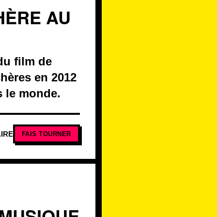
HÈRE AU
du film de
chères en 2012
ns le monde.
IRE
FAIS TOURNER
 MUSIQUE