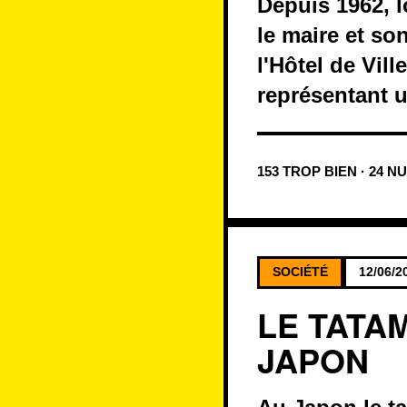
Depuis 1962, l
le maire et so
l'Hôtel de Vil
représentant u
153 TROP BIEN · 24 N
SOCIÉTÉ
12/06/2
LE TATA
JAPON