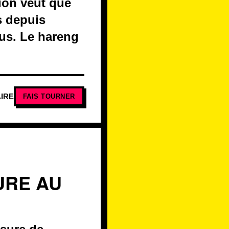
tion veut que
s depuis
ous. Le hareng
IRE
FAIS TOURNER
URE AU