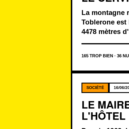
La montagne r
Toblerone est 
4478 mètres d'a
165 TROP BIEN · 36 N
SOCIÉTÉ
16/06/2
LE MAIR
L'HÔTEL 