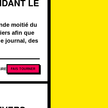
NDANT LE
onde moitié du
iers afin que
le journal, des
IRE
FAIS TOURNER