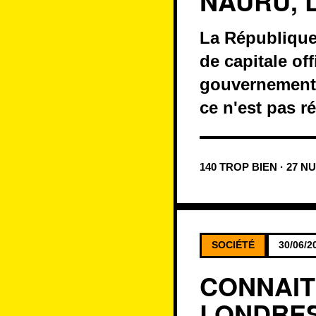
NAURU, 
La République
de capitale off
gouvernementa
ce n'est pas ré
140 TROP BIEN · 27 N
SOCIÉTÉ
30/06/2
CONNAIT
LONDRES