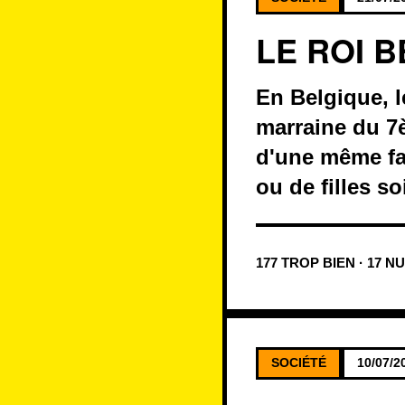
LE ROI 
En Belgique, l
marraine du 7è
d'une même fa
ou de filles s
177 TROP BIEN · 17 N
SOCIÉTÉ
10/07/2