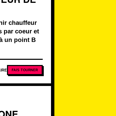
ir chauffeur
s par coeur et
 à un point B
IRE
FAIS TOURNER
RONE