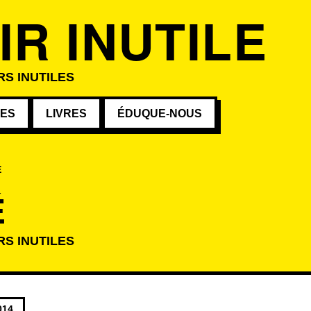
IR INUTILE
RS INUTILES
VES
LIVRES
ÉDUQUE-NOUS
É
É
RS INUTILES
atégorie
014