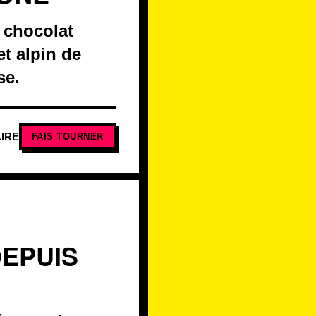
 chocolat
t alpin de
se.
IRE
FAIS TOURNER
DEPUIS