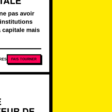
ITALE
ne pas avoir
 institutions
 capitale mais
RES
FAIS TOURNER
E
FEUR DE