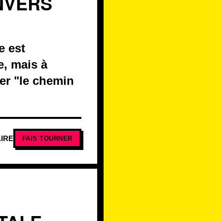
NVERS
e est
e, mais à
er "le chemin
IRE
FAIS TOURNER