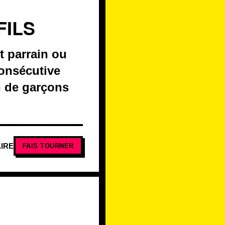
FILS
t parrain ou
consécutive
n de garçons
IRE
FAIS TOURNER