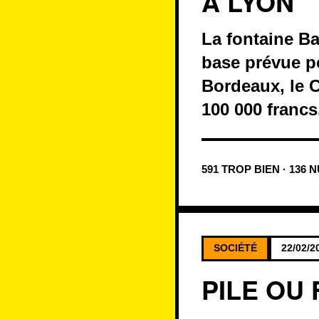
À LYON
La fontaine Ba
base prévue po
Bordeaux, le C
100 000 francs
591 TROP BIEN · 136 
SOCIÉTÉ
22/02/2
PILE OU