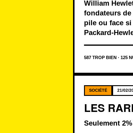
William Hewlett
fondateurs de 
pile ou face si
Packard-Hewlet
587 TROP BIEN · 125 
SOCIÉTÉ
21/02/2
LES RAR
Seulement 2% 