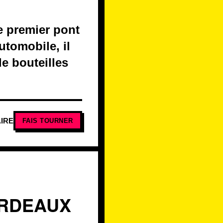
e premier pont
utomobile, il
de bouteilles
IRE
FAIS TOURNER
ORDEAUX