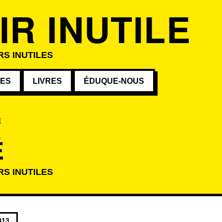
IR INUTILE
RS INUTILES
VES
LIVRES
ÉDUQUE-NOUS
É
É
RS INUTILES
atégorie
013