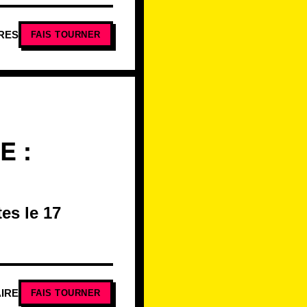
RES
FAIS TOURNER
E :
es le 17
IRE
FAIS TOURNER