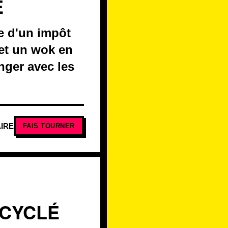
E
ce d'un impôt
 et un wok en
anger avec les
IRE
FAIS TOURNER
ECYCLÉ