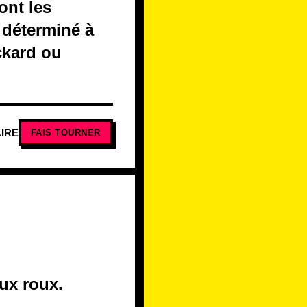
ont les
t déterminé à
ackard ou
IRE
FAIS TOURNER
ux roux.