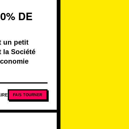
40% DE
 un petit
 la Société
'économie
IRE
FAIS TOURNER