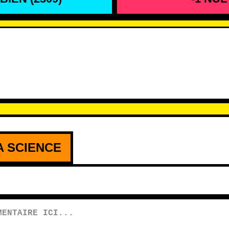
re ici
A SCIENCE