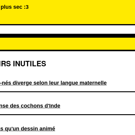
 plus sec :3
RS INUTILES
-nés diverge selon leur langue maternelle
nse des cochons d'Inde
as qu'un dessin animé