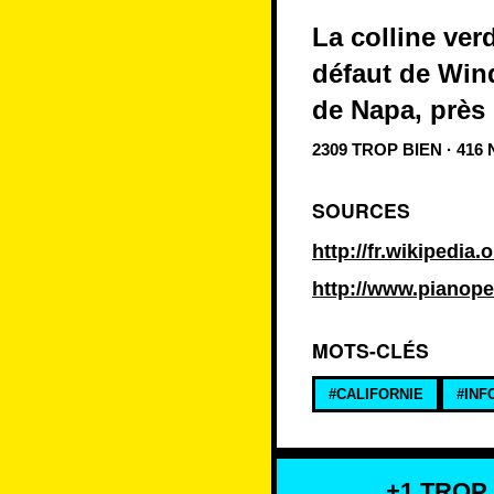
La colline ver
défaut de Wind
de Napa, près 
2309 TROP BIEN · 416
SOURCES
http://fr.wikipedia
http://www.pianope
MOTS-CLÉS
#CALIFORNIE
#INF
+1 TROP 