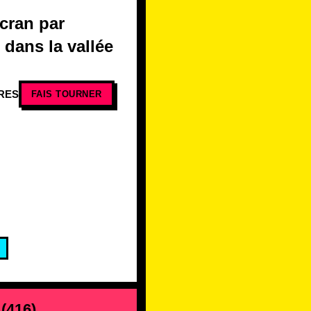
écran par
 dans la vallée
RES
FAIS TOURNER
(
416
)