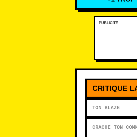
PUBLICITE
Ton blaze
Crache ton commentai
CRITIQUE L