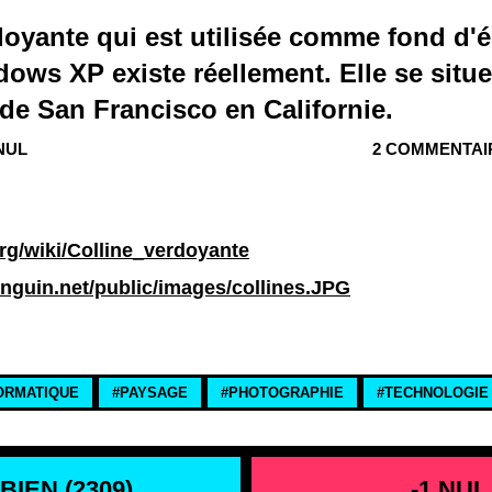
doyante qui est utilisée comme fond d'
ows XP existe réellement. Elle se situe
de San Francisco en Californie.
 NUL
2 COMMENTAI
.org/wiki/Colline_verdoyante
nguin.net/public/images/collines.JPG
ORMATIQUE
#PAYSAGE
#PHOTOGRAPHIE
#TECHNOLOGIE
BIEN (
2309
)
-1 NUL 