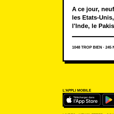
A ce jour, neu
les Etats-Unis
l'Inde, le Paki
1048 TROP BIEN · 245
L'APPLI MOBILE