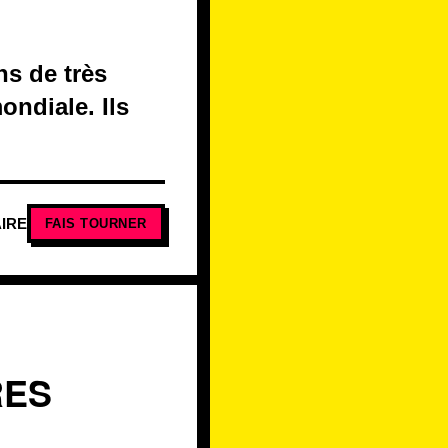
s de très
ondiale. Ils
IRE
FAIS TOURNER
RES