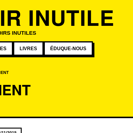
IR INUTILE
IRS INUTILES
VES
LIVRES
ÉDUQUE-NOUS
MENT
MENT
s au mot-clé
/11/2015