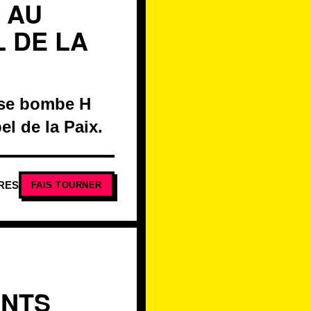
 AU
L DE LA
sse bombe H
el de la Paix.
RES
FAIS TOURNER
ANTS