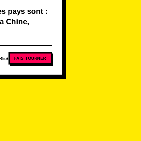
es pays sont :
la Chine,
RES
FAIS TOURNER