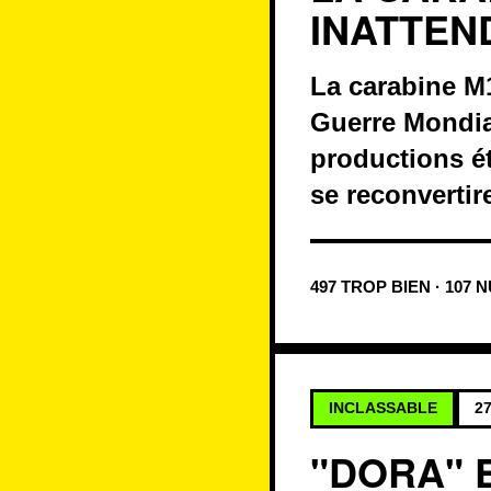
INATTEN
La carabine M1
Guerre Mondia
productions é
se reconvertir
497 TROP BIEN · 107 
INCLASSABLE
27
"DORA" 