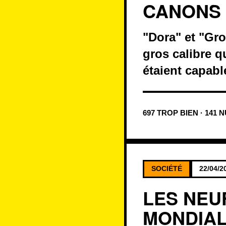
CANONS
"Dora" et "Gr
gros calibre q
étaient capabl
697 TROP BIEN · 141 
SOCIÉTÉ
22/04/2
LES NEU
MONDIA