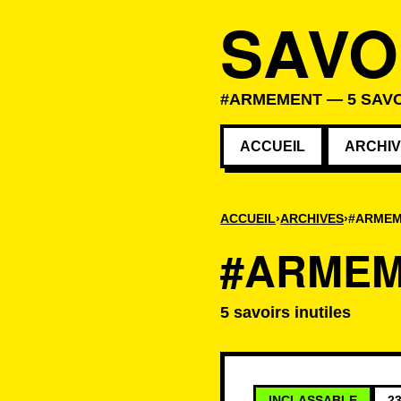
SAVO
#ARMEMENT — 5 SAVO
ACCUEIL
ARCHI
ACCUEIL
ARCHIVES
#ARME
#ARME
5 savoirs inutiles
Savoirs associé
INCLASSABLE
23