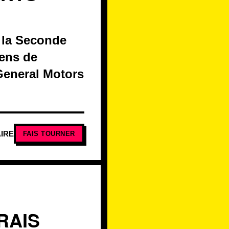
t la Seconde
ens de
General Motors
IRE
FAIS TOURNER
RAIS