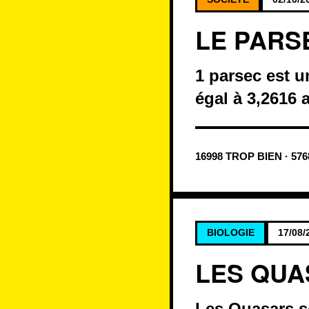
LE PARS
1 parsec est u
égal à 3,2616 
16998 TROP BIEN · 57
BIOLOGIE
17/08/
LES QUA
Les Quasars so