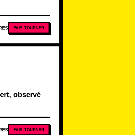
RES
FAIS TOURNER
ert, observé
RES
FAIS TOURNER