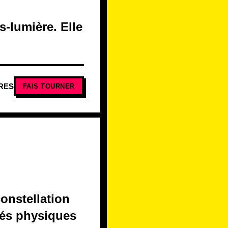
s-lumière. Elle
RES
FAIS TOURNER
constellation
ités physiques