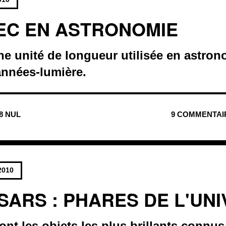
EC EN ASTRONOMIE
ne unité de longueur utilisée en astron
années-lumière.
68 NUL
9 COMMENTAI
2010
SARS : PHARES DE L'UN
nt les objets les plus brillants connu