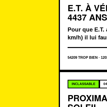
E.T. À V
4437 AN
Pour que E.T. 
km/h) il lui fa
54209 TROP BIEN · 12
INCLASSABLE
04
PROXIMA