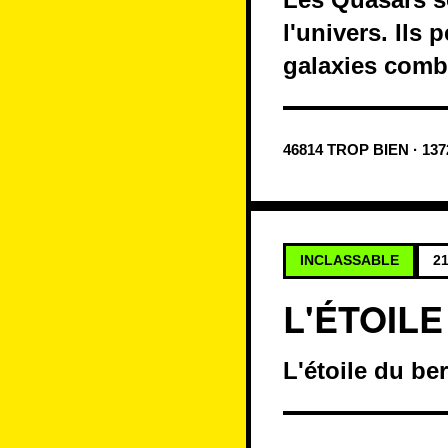
l'univers. Ils
galaxies combi
46814 TROP BIEN · 13
INCLASSABLE
21
L'ÉTOIL
L'étoile du be