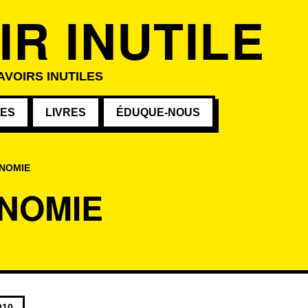
IR INUTILE
AVOIRS INUTILES
VES
LIVRES
ÉDUQUE-NOUS
NOMIE
NOMIE
s au mot-clé
010