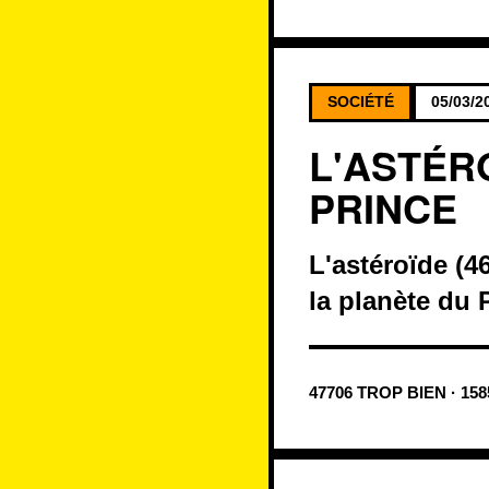
SOCIÉTÉ
05/03/2
L'ASTÉR
PRINCE
L'astéroïde (
la planète du 
47706 TROP BIEN · 15