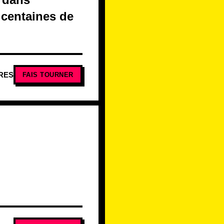
s centaines de
RES
FAIS TOURNER