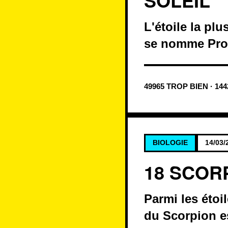
SOLEIL
L'étoile la pl
se nomme Pro
49965 TROP BIEN · 14
BIOLOGIE
14/03/
18 SCORP
Parmi les étoil
du Scorpion es