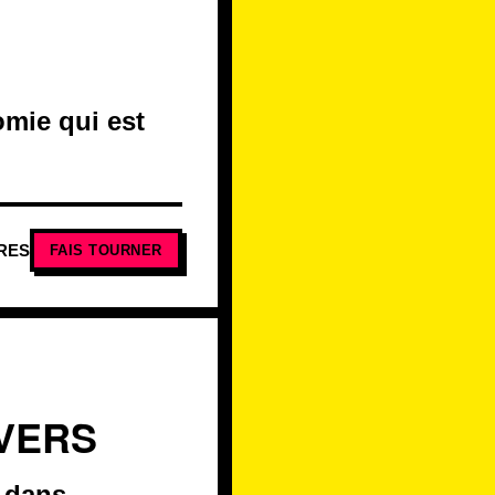
omie qui est
RES
FAIS TOURNER
IVERS
s dans