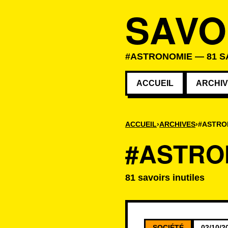
SAVO
#ASTRONOMIE — 81 S
ACCUEIL
ARCHI
ACCUEIL
ARCHIVES
#ASTRO
#ASTRO
81 savoirs inutiles
Savoirs associé
SOCIÉTÉ
02/10/2