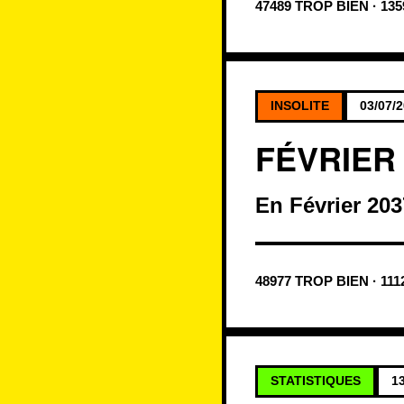
47489 TROP BIEN · 13
INSOLITE
03/07/
FÉVRIER
En Février 2037
48977 TROP BIEN · 111
STATISTIQUES
1